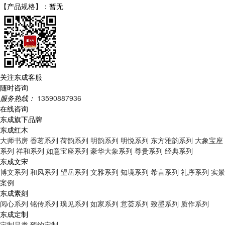
【产品规格】：
暂无
关注东成客服
随时咨询
服务热线：
13590887936
在线咨询
东成旗下品牌
东成红木
大师书房
香茗系列
荷韵系列
明韵系列
明悦系列
东方雅韵系列
大象宝座
系列
祥和系列
如意宝座系列
豪华大象系列
尊贵系列
经典系列
东成文宋
博文系列
和风系列
望岳系列
文雅系列
知境系列
希言系列
礼序系列
实景
案例
东成素刻
阅心系列
铭传系列
璞见系列
如家系列
意荟系列
致墨系列
质作系列
东成定制
定制品类
预约定制