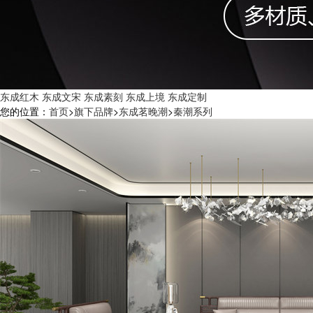
东成红木
东成文宋
东成素刻
东成上境
东成定制
您的位置：
首页
>
旗下品牌
>
东成茗晚潮
>
秦潮系列