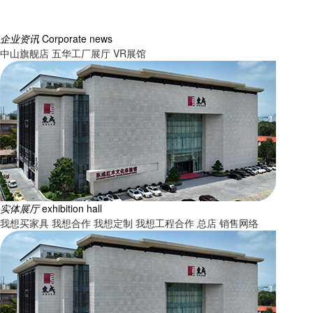
企业资讯
Corporate news
中山旗舰店
五华工厂展厅
VR展馆
实体展厅
exhibition hall
我想买家具
我想合作
我想定制
我想工程合作
总店
销售网络