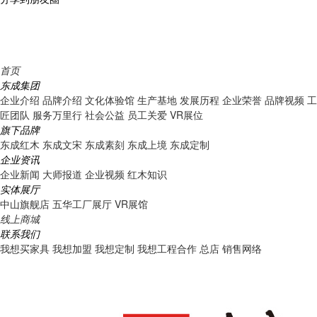
首页
东成集团
企业介绍
品牌介绍
文化体验馆
生产基地
发展历程
企业荣誉
品牌视频
工
匠团队
服务万里行
社会公益
员工关爱
VR展位
旗下品牌
东成红木
东成文宋
东成素刻
东成上境
东成定制
企业资讯
企业新闻
大师报道
企业视频
红木知识
实体展厅
中山旗舰店
五华工厂展厅
VR展馆
线上商城
联系我们
我想买家具
我想加盟
我想定制
我想工程合作
总店
销售网络