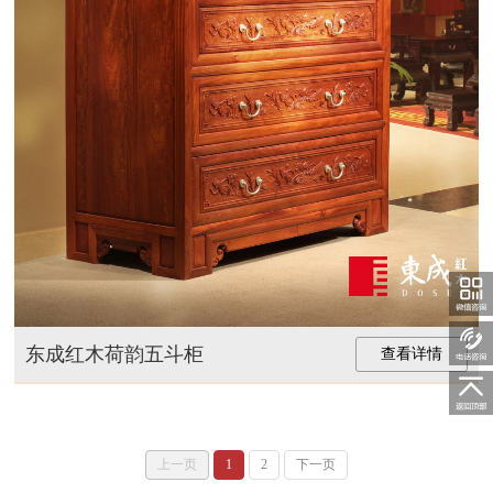
1359088793
东成红木荷韵五斗柜
关注东
查看详情
随时
上一页
1
2
下一页