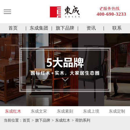
服务热线
400-690-3233
首页
东成集团
旗下品牌
资讯
联系
东成红木
东成文宋
东成素刻
东成上境
东成定制
当前位置：
首页
>
旗下品牌
>
东成红木
>
荷韵系列